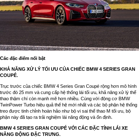
Các đặc điểm nổi bật
KHẢ NĂNG XỬ LÝ TỐI ƯU CỦA CHIẾC BMW 4 SERIES GRAN
COUPÉ.
Trục trước của chiếc BMW 4 Series Gran Coupé rộng hơn mô hình
trước đó 25 mm và cung cấp hệ thống lái tối ưu, khả năng xử lý thể
thao thậm chí còn mạnh mẽ hơn nhiều. Cùng với động cơ BMW
TwinPower Turbo hiệu quả thế hệ mới nhất và các bộ phận hệ thống
treo được tinh chỉnh hoàn hảo như bộ vi sai thể thao M tối ưu, bộ
phận này đã tạo ra trải nghiệm lái năng động và ổn định.
BMW 4 SERIES GRAN COUPÉ VỚI CÁC ĐẶC TÍNH LÁI XE
NĂNG ĐỘNG ĐẶC TRƯNG.