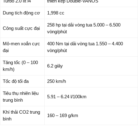
Turbo 2.0 lít i4
thiên kép Double-VANOS
Dung tích động cơ
1,998 cc
258 hp tại dải vòng tua 5.000 – 6.500
Công suất cực đại
vòng/phút
Mô-men xoắn cực
400 Nm tại dải vòng tua 1.550 – 4.400
đại
vòng/phút
Tăng tốc (0 – 100
6.2 giây
km/h)
Tốc độ tối đa
250 km/h
Tiêu thụ nhiên liệu
5.91 – 6.24 l/100km
trung bình
Khí thải CO2 trung
160 – 169 g/km
bình