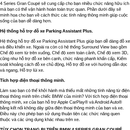
4 Series Gran Coupé sẽ cung cấp cho bạn nhiều chức năng hữu ích
mà bạn có thể vận hành hoàn toàn trực quan. Phần dưới đây sẽ
minh họa cho bạn về cách thức các tính năng thông minh giúp cuộc
sống của bạn dễ dàng hơn.
Hệ thống hỗ trợ đỗ xe Parking Assistant Plus.
Hệ thống hỗ trợ đỗ xe Parking Assistant Plus giúp bạn dễ dàng đỗ xe
và điều khiển xe. Ngoài ra còn có hệ thống Surround View bao gồm
Chế độ xem từ trên xuống, Chế độ xem toàn cảnh, Chế độ xem 3D,
cũng như hỗ trợ đỗ xe bên cạnh, chức năng phanh khẩn cấp, Kiểm
soát khoảng cách đỗ xe chủ động, Hỗ trợ đỗ xe với hướng dẫn dọc
và ngang, Hỗ trợ lùi xe.
Tích hợp điện thoại thông minh.
Làm sao bạn có thể khởi hành mà thiếu mất những tính năng từ điện
thoại thông minh trên chiếc BMW của mình? Với tích hợp điện thoại
thông minh, xe của bạn hỗ trợ Apple CarPlay® và Android Auto®
bằng kết nối không dây giữa điện thoại thông minh của bạn và xe.
Điều này cho phép bạn sử dụng thuận tiện các chức năng quen
thuộc và các ứng dụng khác nhau trên xe.
TÙY CHỌN TRANG BỊ TRÊN BMW 4 SERIES GRAN COUPÉ.