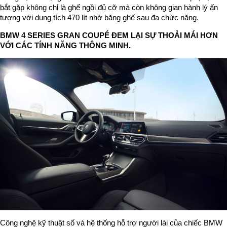
bắt gặp không chỉ là ghế ngồi đủ cỡ mà còn không gian hành lý ấn
tượng với dung tích 470 lít nhờ băng ghế sau đa chức năng.
BMW 4 SERIES GRAN COUPÉ ĐEM LẠI SỰ THOẢI MÁI HƠN
VỚI CÁC TÍNH NĂNG THÔNG MINH.
Công nghệ kỹ thuật số và hệ thống hỗ trợ người lái của chiếc BMW