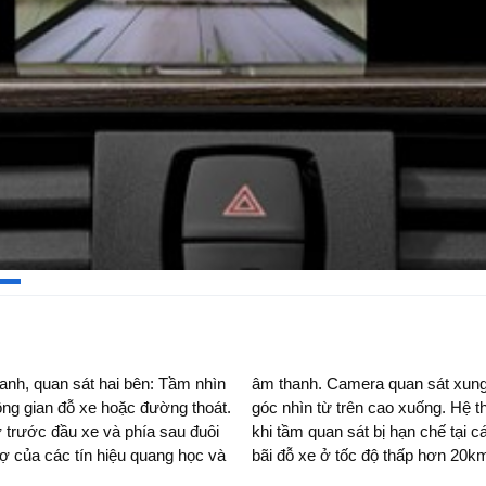
anh, quan sát hai bên: Tầm nhìn
n hình điều khiển trung tâm với
ông gian đỗ xe hoặc đường thoát.
ảm bảo tầm nhìn tốt hơn cho bạn
 trước đầu xe và phía sau đuôi
ía sau hỗ trợ khi bạn lùi xe vào
rợ của các tín hiệu quang học và
bãi đỗ xe ở tốc độ thấp hơn 20km