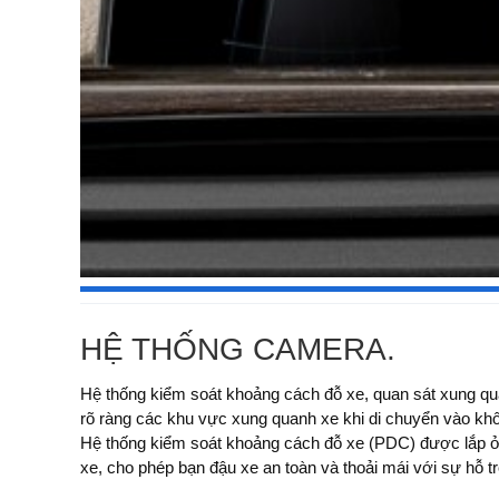
HỆ THỐNG CAMERA.
Hệ thống kiểm soát khoảng cách đỗ xe, quan sát xung qu
âm thanh. Camera quan sát xung quanh sẽ hiển thị trên mà
rõ ràng các khu vực xung quanh xe khi di chuyển vào kh
góc nhìn từ trên cao xuống. Hệ thống camera hai bên đ
Hệ thống kiểm soát khoảng cách đỗ xe (PDC) được lắp ở
khi tầm quan sát bị hạn chế tại các đường thoát. Camera ph
xe, cho phép bạn đậu xe an toàn và thoải mái với sự hỗ t