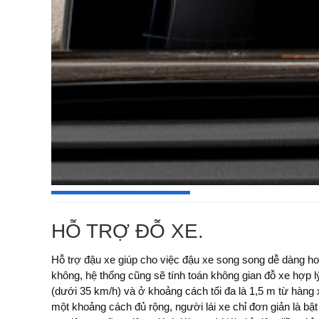
HỖ TRỢ ĐỖ XE.
Hỗ trợ đậu xe giúp cho việc đậu xe song song dễ dàng h
cũng hiển thị các thông tin hướng dẫn trên bảng điều khiển
không, hệ thống cũng sẽ tính toán không gian đỗ xe hợp l
Khi đậu xe mà không có hỗ trợ đậu xe, các cảm biến đậu 
(dưới 35 km/h) và ở khoảng cách tối đa là 1,5 m từ hàng xe đang đậu. 
chướng ngại vật sẽ được hiển thị trên màn hình điều khiển trung tâm. V
một khoảng cách đủ rộng, người lái xe chỉ đơn giản là bậ