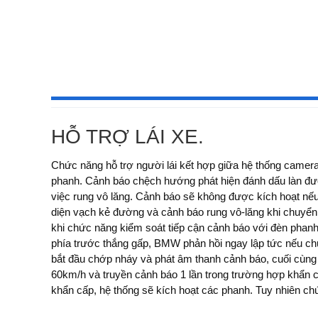
HỖ TRỢ LÁI XE.
Chức năng hỗ trợ người lái kết hợp giữa hệ thống camer
phanh. Cảnh báo chệch hướng phát hiện đánh dấu làn đườ
việc rung vô lăng. Cảnh báo sẽ không được kích hoạt nếu
diện vạch kẻ đường và cảnh báo rung vô-lăng khi chuyển 
khi chức năng kiểm soát tiếp cận cảnh báo với đèn phanh
phía trước thắng gấp, BMW phản hồi ngay lập tức nếu ch
bắt đầu chớp nháy và phát âm thanh cảnh báo, cuối cùng 
60km/h và truyền cảnh báo 1 lần trong trường hợp khẩn c
khẩn cấp, hệ thống sẽ kích hoạt các phanh. Tuy nhiên c