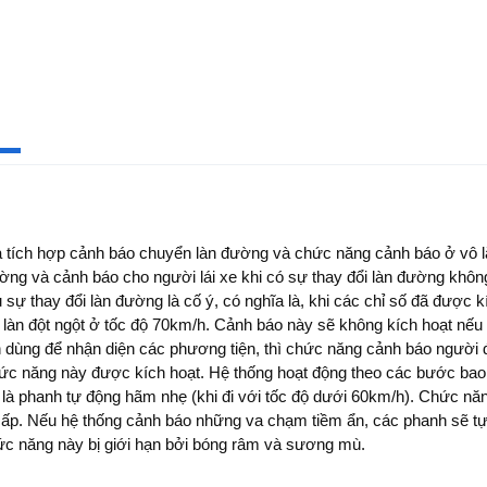
a tích hợp cảnh báo chuyển làn đường và chức năng cảnh báo ở vô 
ng và cảnh báo cho người lái xe khi có sự thay đổi làn đường không
 sự thay đổi làn đường là cố ý, có nghĩa là, khi các chỉ số đã đượ
làn đột ngột ở tốc độ 70km/h. Cảnh báo này sẽ không kích hoạt nếu n
 dùng để nhận diện các phương tiện, thì chức năng cảnh báo người 
ức năng này được kích hoạt. Hệ thống hoạt động theo các bước bao 
là phanh tự động hãm nhẹ (khi đi với tốc độ dưới 60km/h). Chức năn
ấp. Nếu hệ thống cảnh báo những va chạm tiềm ẩn, các phanh sẽ tự t
hức năng này bị giới hạn bởi bóng râm và sương mù.