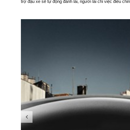
trợ đậu xe sẽ tự động đánh lái, người lái chỉ việc điều ch