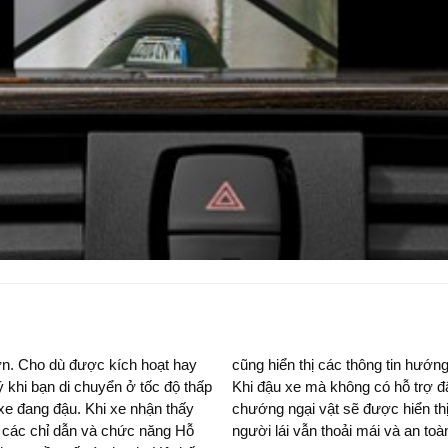
ơn. Cho dù được kích hoạt hay
, đi kèm với tín hiệu âm thanh.
ý khi bạn di chuyển ở tốc độ thấp
xe hai bên hông sẽ hỗ trợ và các
Khi xe nhận thấy
ới chức năng này,
t các chỉ dẫn và chức năng Hỗ
người lái vẫn thoải mái và an toà