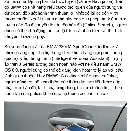
số mới như Định vị bản đồ trực tuyến (Online Navigation). Bản
đồ BMW có khả năng hiểu được thói quen của người dùng và
dự đoán, đề xuất hành trình thuận lợi nhất để lái xe đến vị trí
mong muốn. Ngoài ra tính năng này còn cho phép tìm kiếm trực
tuyến các địa điểm yêu thích trên bản đồ (Online Search), người
dùng có thể chủ động tạo các lộ trình cá nhân theo sở thích di
chuyển thường ngày.
Bổ sung đáng giá của BMW 330i M SportConnectedDrive là
những nâng cấp cho hệ thống điều khiển bằng giọng nói thông
qua trợ lý ảo thông minh (Intelligent Personal Assistant). Trợ lý
ảo trên 3 Series tương thích hoàn hảo với hệ điều hành BMW
OS 8.0, người dùng có thể dễ dàng kích hoạt trợ lý ảo với câu
lệnh quen thuộc “Hey BMW”. Giờ đây, với ConnectedDrive,
người dùng có thể xem thêm các thông tin thời tiết được cập
nhật, mở bản đồ, kích hoạt ứng dụng, tra cứu thông tin,… bên
cạnh khả năng điều khiển các hệ thống cơ bản trên xe.