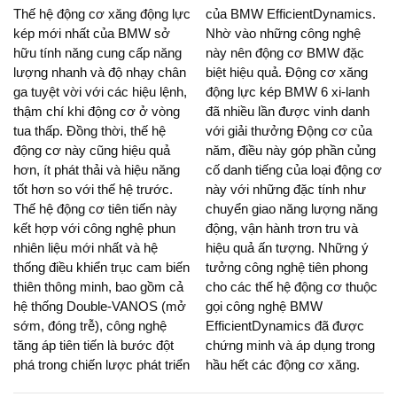
Thế hệ động cơ xăng động lực
của BMW EfficientDynamics.
kép mới nhất của BMW sở
Nhờ vào những công nghệ
hữu tính năng cung cấp năng
này nên động cơ BMW đặc
lượng nhanh và độ nhạy chân
biệt hiệu quả. Động cơ xăng
ga tuyệt vời với các hiệu lệnh,
động lực kép BMW 6 xi-lanh
thậm chí khi động cơ ở vòng
đã nhiều lần được vinh danh
tua thấp. Đồng thời, thế hệ
với giải thưởng Động cơ của
động cơ này cũng hiệu quả
năm, điều này góp phần củng
hơn, ít phát thải và hiệu năng
cố danh tiếng của loại động cơ
tốt hơn so với thế hệ trước.
này với những đặc tính như
Thế hệ động cơ tiên tiến này
chuyển giao năng lượng năng
kết hợp với công nghệ phun
động, vận hành trơn tru và
nhiên liệu mới nhất và hệ
hiệu quả ấn tượng. Những ý
thống điều khiển trục cam biến
tưởng công nghệ tiên phong
thiên thông minh, bao gồm cả
cho các thế hệ động cơ thuộc
hệ thống Double-VANOS (mở
gọi công nghệ BMW
sớm, đóng trễ), công nghệ
EfficientDynamics đã được
tăng áp tiên tiến là bước đột
chứng minh và áp dụng trong
phá trong chiến lược phát triển
hầu hết các động cơ xăng.