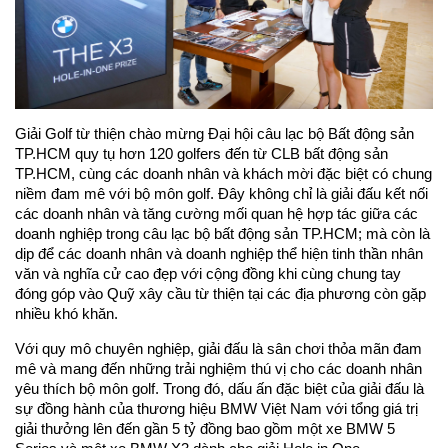
Giải Golf từ thiện chào mừng Đại hội câu lạc bộ Bất động sản
TP.HCM quy tụ hơn 120 golfers đến từ CLB bất động sản
TP.HCM, cùng các doanh nhân và khách mời đặc biệt có chung
niềm đam mê với bộ môn golf. Đây không chỉ là giải đấu kết nối
các doanh nhân và tăng cường mối quan hệ hợp tác giữa các
doanh nghiệp trong câu lạc bộ bất động sản TP.HCM; mà còn là
dịp để các doanh nhân và doanh nghiệp thể hiện tinh thần nhân
văn và nghĩa cử cao đẹp với cộng đồng khi cùng chung tay
đóng góp vào Quỹ xây cầu từ thiện tại các địa phương còn gặp
nhiều khó khăn.
Với quy mô chuyên nghiệp, giải đấu là sân chơi thỏa mãn đam
mê và mang đến những trải nghiệm thú vị cho các doanh nhân
yêu thích bộ môn golf. Trong đó, dấu ấn đặc biệt của giải đấu là
sự đồng hành của thương hiệu BMW Việt Nam với tổng giá trị
giải thưởng lên đến gần 5 tỷ đồng bao gồm một xe BMW 5