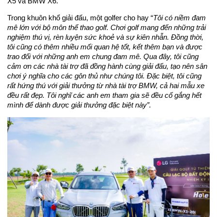
X5 và BMW X6.
Trong khuôn khổ giải đấu, một golfer cho hay “
Tôi có niềm đam
mê lớn với bộ môn thể thao golf. Chơi golf mang đến những trải
nghiệm thú vị, rèn luyện sức khoẻ và sự kiên nhẫn. Đồng thời,
tôi cũng có thêm nhiều mối quan hệ tốt, kết thêm bạn và được
trao đổi với những anh em chung đam mê. Qua đây, tôi cũng
cảm ơn các nhà tài trợ đã đồng hành cùng giải đấu, tạo nên sân
chơi ý nghĩa cho các gôn thủ như chúng tôi. Đặc biệt, tôi cũng
rất hứng thú với giải thưởng từ nhà tài trợ BMW, cả hai mẫu xe
đều rất đẹp. Tôi nghĩ các anh em tham gia sẽ đều cố gắng hết
mình để dành được giải thưởng đặc biệt này”.